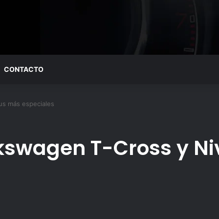
CONTACTO
us más especiales
lkswagen T-Cross y N