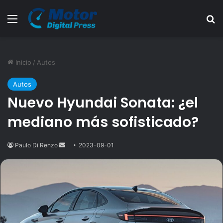
Menú
B
Inicio
/
Autos
Autos
Nuevo Hyundai Sonata: ¿el
mediano más sofisticado?
Paulo Di Renzo
Send
2023-09-01
an
email