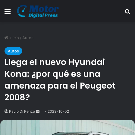
Menú
B
Inicio
/
Autos
Autos
Llega el nuevo Hyundai
Kona: ¿por qué es una
amenaza para el Peugeot
2008?
Paulo Di Renzo
Send
2023-10-02
an
email