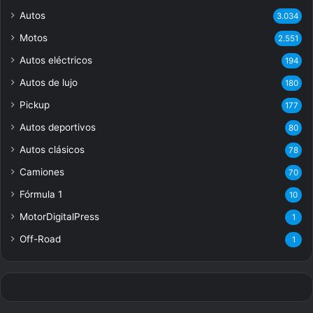
Autos
3.034
Motos
2.551
Autos eléctricos
194
Autos de lujo
180
Pickup
177
Autos deportivos
80
Autos clásicos
78
Camiones
70
Fórmula 1
10
MotorDigitalPress
1
Off-Road
1