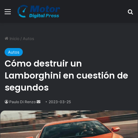
Menú
B
Inicio
/
Autos
Autos
Cómo destruir un
Lamborghini en cuestión de
segundos
Paulo Di Renzo
Send
2023-03-25
an
email