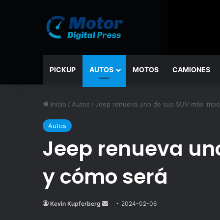
PICKUP
AUTOS
MOTOS
CAMIONES
Inicio
/
Autos
/
Jeep renueva uno de sus SUV más impor
Autos
Jeep renueva uno
y cómo será
Kevin Kupferberg
Send
2024-02-06
an