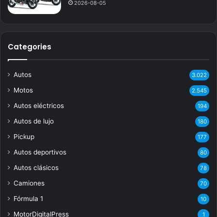
2026-08-05
Categories
Autos
3.022
Motos
2.545
Autos eléctricos
194
Autos de lujo
180
Pickup
177
Autos deportivos
80
Autos clásicos
78
Camiones
70
Fórmula 1
10
MotorDigitalPress
1