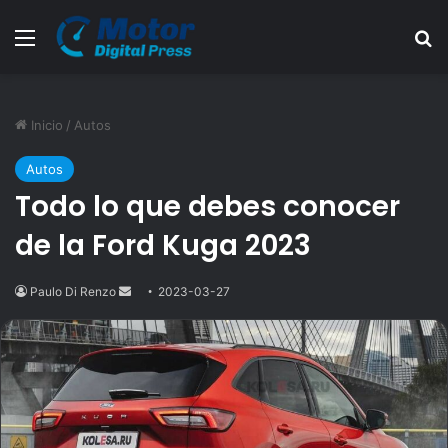
Menú
B
Inicio
/
Autos
Autos
Todo lo que debes conocer
de la Ford Kuga 2023
Paulo Di Renzo
Send
2023-03-27
an
email