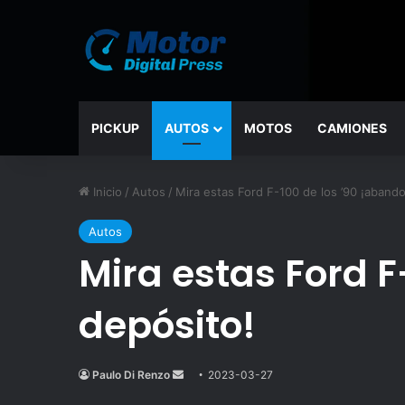
PICKUP
AUTOS
MOTOS
CAMIONES
Inicio
/
Autos
/
Mira estas Ford F-100 de los ’90 ¡aband
Autos
Mira estas Ford 
depósito!
Paulo Di Renzo
Send
2023-03-27
an