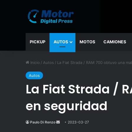
PICKUP
AUTOS
MOTOS
CAMIONES
Inicio
/
Autos
/
La Fiat Strada / RAM 700 obtuvo una mala
Autos
La Fiat Strada / 
en seguridad
Paulo Di Renzo
Send
2023-03-27
an