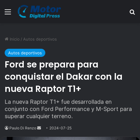
Menú
B
Inicio
/
Autos deportivos
Autos deportivos
Ford se prepara para
conquistar el Dakar con la
nueva Raptor T1+
La nueva Raptor T1+ fue desarrollada en
conjunto con Ford Performance y M-Sport para
superar cualquier terreno.
Paulo Di Renzo
Send
2024-07-25
an