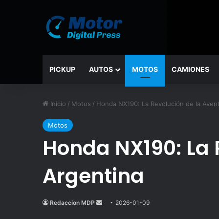
PICKUP
AUTOS
MOTOS
CAMIONES
Inicio
/
Motos
/
Honda NX190: La Revolución de la Avent
Motos
Honda NX190: La 
Argentina
Redaccion MDP
Send
2026-01-09
an