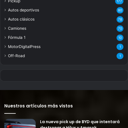
Pickup
177
Autos deportivos
80
Autos clásicos
78
Camiones
70
Fórmula 1
10
MotorDigitalPress
1
Off-Road
1
Nuestros artículos más vistos
La nueva pick up de BYD que intentará
destronar a Hilux y Amarok