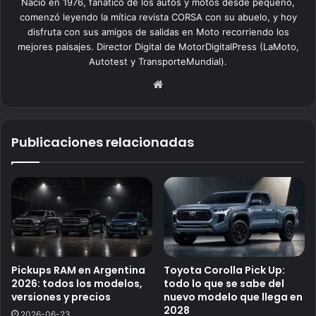
Nació en 1976, fanático de los autos y motos desde pequeño,
comenzó leyendo la mítica revista CORSA con su abuelo, y hoy
disfruta con sus amigos de salidas en Moto recorriendo los
mejores paisajes. Director Digital de MotorDigitalPress (LaMoto,
Autotest y TransporteMundial).
Siti
o
we
b
Publicaciones relacionadas
Pickups RAM en Argentina
Toyota Corolla Pick Up:
2026: todos los modelos,
todo lo que se sabe del
versiones y precios
nuevo modelo que llega en
2028
2026-06-23