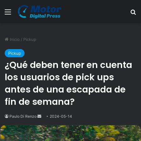
Menú
B
Inicio
/
Pickup
Pickup
¿Qué deben tener en cuenta
los usuarios de pick ups
antes de una escapada de
fin de semana?
Paulo Di Renzo
Send
2024-05-14
an
email