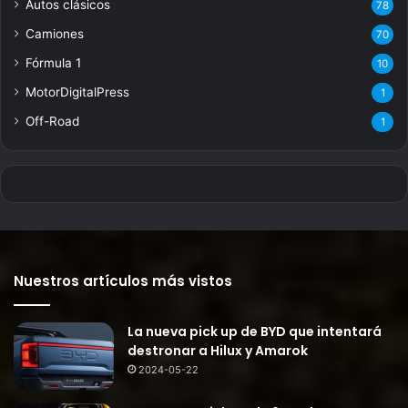
Autos clásicos
78
Camiones
70
Fórmula 1
10
MotorDigitalPress
1
Off-Road
1
Nuestros artículos más vistos
La nueva pick up de BYD que intentará
destronar a Hilux y Amarok
2024-05-22