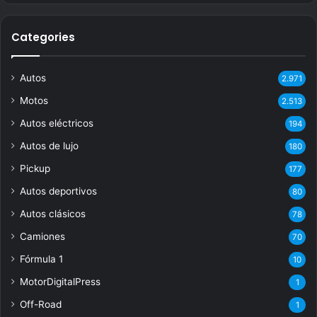
Categories
Autos
2.971
Motos
2.513
Autos eléctricos
194
Autos de lujo
180
Pickup
177
Autos deportivos
80
Autos clásicos
78
Camiones
70
Fórmula 1
10
MotorDigitalPress
1
Off-Road
1