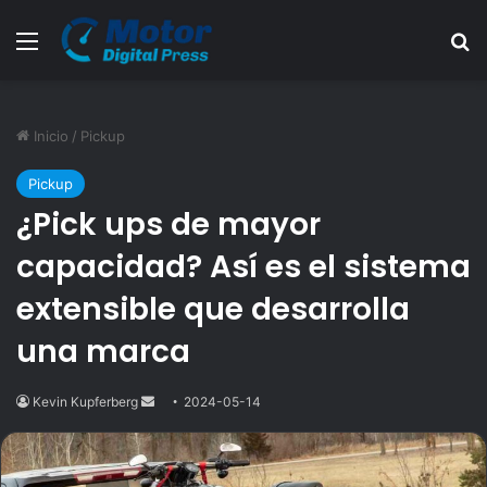
Menú
B
Inicio
/
Pickup
Pickup
¿Pick ups de mayor
capacidad? Así es el sistema
extensible que desarrolla
una marca
Kevin Kupferberg
Send
2024-05-14
an
email