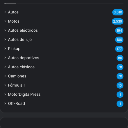
Autos
3.010
Motos
2.539
Autos eléctricos
194
Autos de lujo
180
Pickup
177
Autos deportivos
80
Autos clásicos
78
Camiones
70
Fórmula 1
10
MotorDigitalPress
1
Off-Road
1