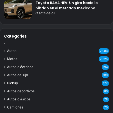
Toyota RAV4 HEV: Un giro hacia lo
híbrido en el mercado mexicano
2026-08-01
Categories
Autos
2.984
Motos
2.525
Autos eléctricos
194
Autos de lujo
180
Pickup
177
Autos deportivos
80
Autos clásicos
78
Camiones
70