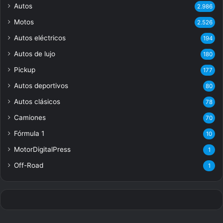
Autos
2.986
Motos
2.526
Autos eléctricos
194
Autos de lujo
180
Pickup
177
Autos deportivos
80
Autos clásicos
78
Camiones
70
Fórmula 1
10
MotorDigitalPress
1
Off-Road
1