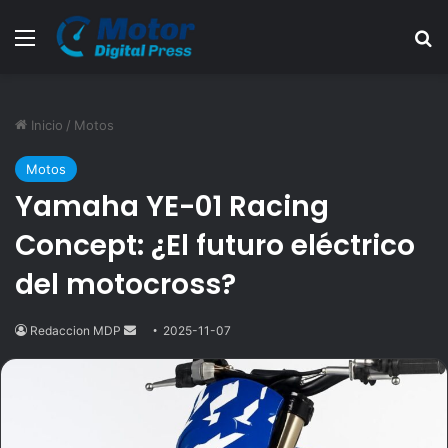
Menú
B
Inicio
/
Motos
Motos
Yamaha YE-01 Racing
Concept: ¿El futuro eléctrico
del motocross?
Redaccion MDP
Send
2025-11-07
an
email