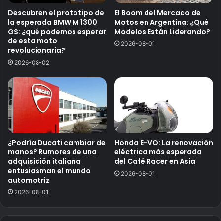
Descubren el prototipo de
El Boom del Mercado de
la esperada BMW M 1300
Motos en Argentina: ¿Qué
GS: ¿qué podemos esperar
Modelos Están Liderando?
de esta moto
2026-08-01
revolucionaria?
2026-08-02
¿Podría Ducati cambiar de
Honda E-VO: La renovación
manos? Rumores de una
eléctrica más esperada
adquisición italiana
del Café Racer en Asia
entusiasman el mundo
2026-08-01
automotriz
2026-08-01