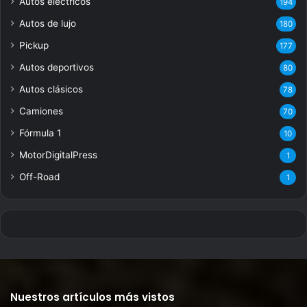
Autos eléctricos
194
Autos de lujo
180
Pickup
177
Autos deportivos
80
Autos clásicos
78
Camiones
70
Fórmula 1
10
MotorDigitalPress
1
Off-Road
1
Nuestros artículos más vistos