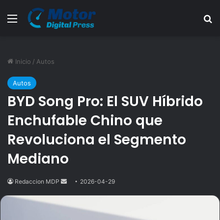
Menú
B
Inicio
/
Autos
Autos
BYD Song Pro: El SUV Híbrido
Enchufable Chino que
Revoluciona el Segmento
Mediano
Redaccion MDP
Send
2026-04-29
an
email