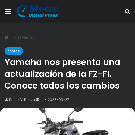
Menú
B
Inicio
/
Motos
Motos
Yamaha nos presenta una
actualización de la FZ-FI.
Conoce todos los cambios
Paulo Di Renzo
Send
2023-03-27
an
email