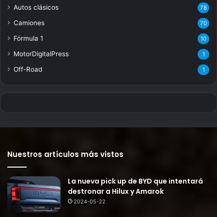
Autos clásicos
78
Camiones
70
Fórmula 1
10
MotorDigitalPress
1
Off-Road
1
Nuestros artículos más vistos
La nueva pick up de BYD que intentará
destronar a Hilux y Amarok
2024-05-22