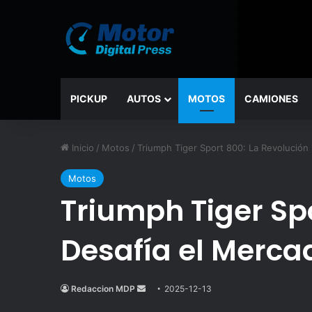
PICKUP
AUTOS
MOTOS
CAMIONES
Inicio
/
Motos
/
Triumph Tiger Sport 800: La Revolución 
Motos
Triumph Tiger Spo
Desafía el Merca
Redaccion MDP
Send
2025-12-13
an