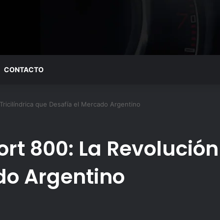
CONTACTO
Tricilíndrica que Desafía el Mercado Argentino
rt 800: La Revolución 
do Argentino