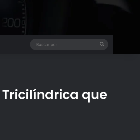
Buscar
por
Tricilíndrica que