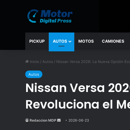
PICKUP
AUTOS
MOTOS
CAMIONES
Inicio
/
Autos
/
Nissan Versa 2026: La Nueva Opción Ec
Autos
Nissan Versa 20
Revoluciona el 
Redaccion MDP
Send
2026-06-23
an