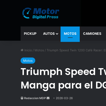
PICKUP
AUTOS
MOTOS
CAMIONES
Inicio
/
Motos
/
Triumph Speed Twin 1200 Café Racer: El
Motos
Triumph Speed Twi
Manga para el D
Redaccion MDP
Send
2026-03-26
an