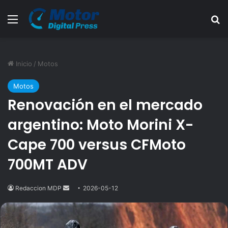
Menú
B
Inicio
/
Motos
Motos
Renovación en el mercado
argentino: Moto Morini X-
Cape 700 versus CFMoto
700MT ADV
Redaccion MDP
Send
2026-05-12
an
email