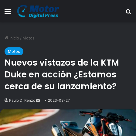
Menú
B
Inicio
/
Motos
Motos
Nuevos vistazos de la KTM
Duke en acción ¿Estamos
cerca de su lanzamiento?
Paulo Di Renzo
Send
2023-03-27
an
email