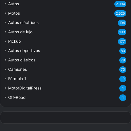
Autos
2.984
Motos
2.525
Autos eléctricos
194
Autos de lujo
180
Pickup
177
Autos deportivos
80
Autos clásicos
78
Camiones
70
Fórmula 1
10
MotorDigitalPress
1
Off-Road
1