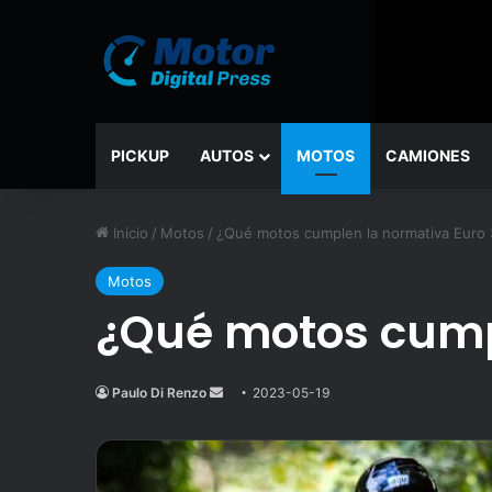
PICKUP
AUTOS
MOTOS
CAMIONES
Inicio
/
Motos
/
¿Qué motos cumplen la normativa Euro 
Motos
¿Qué motos cump
Paulo Di Renzo
Send
2023-05-19
an
email