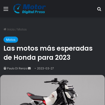
Menú
B
Inicio
/
Motos
Motos
Las motos más esperadas
de Honda para 2023
Paulo Di Renzo
Send
2023-03-27
an
email