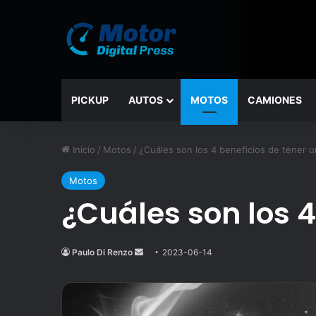
PICKUP
AUTOS
MOTOS
CAMIONES
Inicio
/
Motos
/
¿Cuáles son los 4 beneficios de tener 
Motos
¿Cuáles son los 4
Paulo Di Renzo
Send
2023-06-14
an
email