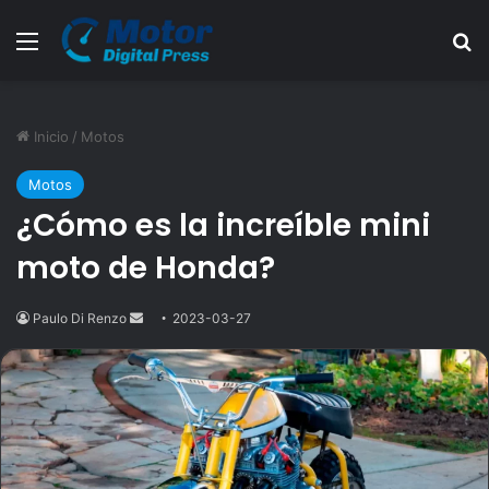
Menú
B
Inicio
/
Motos
Motos
¿Cómo es la increíble mini
moto de Honda?
Paulo Di Renzo
Send
2023-03-27
an
email