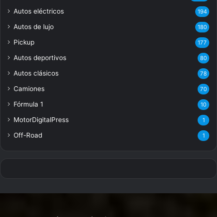
Autos eléctricos
194
Autos de lujo
180
Pickup
177
Autos deportivos
80
Autos clásicos
78
Camiones
70
Fórmula 1
10
MotorDigitalPress
1
Off-Road
1