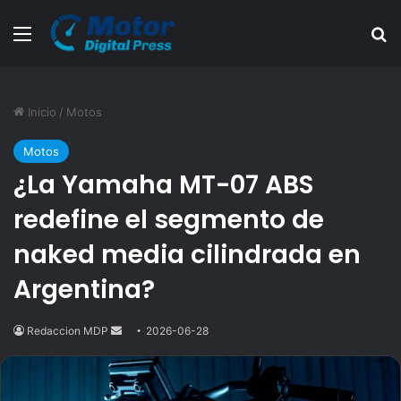
Menú
B
Inicio
/
Motos
Motos
¿La Yamaha MT-07 ABS
redefine el segmento de
naked media cilindrada en
Argentina?
Redaccion MDP
Send
2026-06-28
an
email