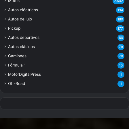
Motos
2.542
Autos eléctricos
194
Autos de lujo
180
Pickup
177
Autos deportivos
80
Autos clásicos
78
Camiones
70
Fórmula 1
10
MotorDigitalPress
1
Off-Road
1