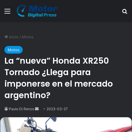
Menú
B
Inicio
/
Motos
Motos
La “nueva” Honda XR250
Tornado ¿Llega para
imponerse en el mercado
argentino?
Paulo Di Renzo
Send
2023-03-27
an
email