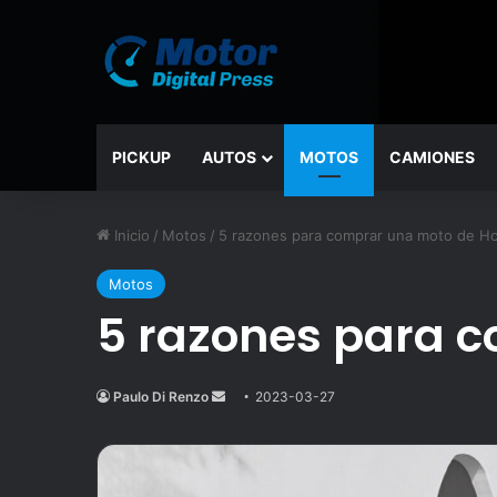
PICKUP
AUTOS
MOTOS
CAMIONES
Inicio
/
Motos
/
5 razones para comprar una moto de H
Motos
5 razones para 
Paulo Di Renzo
Send
2023-03-27
an
email