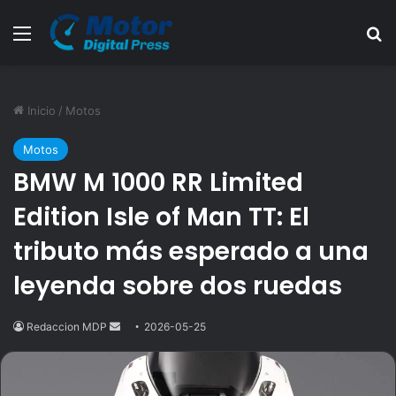
Menú
B
Inicio
/
Motos
Motos
BMW M 1000 RR Limited
Edition Isle of Man TT: El
tributo más esperado a una
leyenda sobre dos ruedas
Redaccion MDP
Send
2026-05-25
an
email