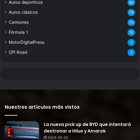
Autos deportivos
80
Autos clásicos
78
Camiones
70
Fórmula 1
10
MotorDigitalPress
1
Off-Road
1
Nuestros artículos más vistos
La nueva pick up de BYD que intentará
destronar a Hilux y Amarok
2024-05-22