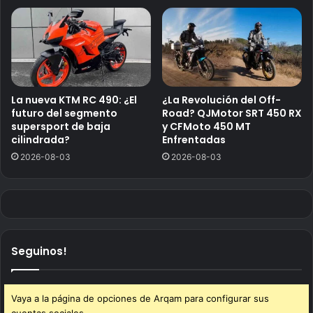
La nueva KTM RC 490: ¿El
¿La Revolución del Off-
futuro del segmento
Road? QJMotor SRT 450 RX
supersport de baja
y CFMoto 450 MT
cilindrada?
Enfrentadas
2026-08-03
2026-08-03
Seguinos!
Vaya a la página de opciones de Arqam para configurar sus