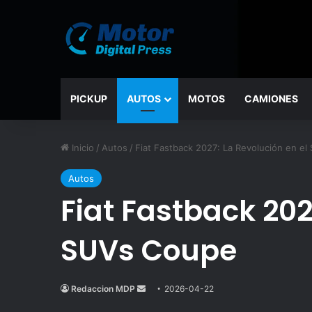
PICKUP
AUTOS
MOTOS
CAMIONES
Inicio
/
Autos
/
Fiat Fastback 2027: La Revolución en 
Autos
Fiat Fastback 20
SUVs Coupe
Redaccion MDP
Send
2026-04-22
an