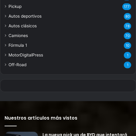
Pickup
177
Autos deportivos
80
Autos clásicos
78
Camiones
70
Fórmula 1
10
MotorDigitalPress
1
Off-Road
1
Nuestros artículos más vistos
La nueva pick up de BYD que intentará