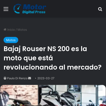
Menú
B
Inicio
/
Motos
Motos
Bajaj Rouser NS 200 es la
moto que está
revolucionando al mercado?
Paulo Di Renzo
Send
2023-03-27
an
email