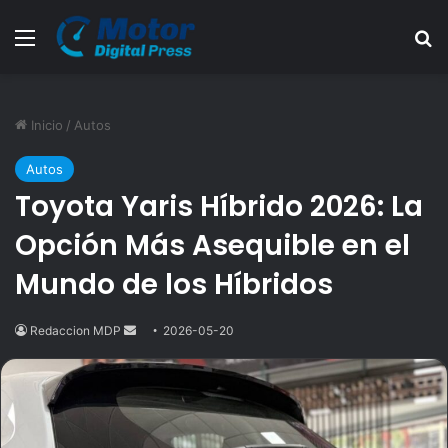
Menú
B
Inicio
/
Autos
Autos
Toyota Yaris Híbrido 2026: La
Opción Más Asequible en el
Mundo de los Híbridos
Redaccion MDP
Send
2026-05-20
an
email