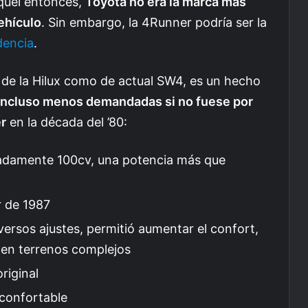
quel entonces,
Toyota no era la marca más
vehículo
. Sin embargo, la 4Runner podría ser la
dencia
.
de la Hilux como de actual SW4, es un hecho
 incluso menos demandadas si no fuese por
er
en la década del ’80:
madamente 100cv, una potencia más que
r de 1987
ersos ajustes, permitió aumentar el confort,
 en terrenos complejos
riginal
confortable