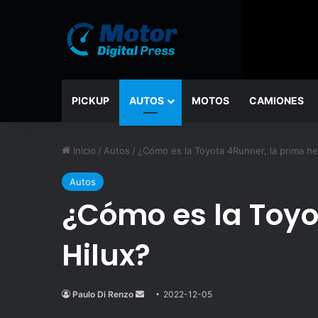
PICKUP
AUTOS
MOTOS
CAMIONES
Inicio
/
Autos
/
¿Cómo es la Toyota 4Runner, la prima he
Autos
¿Cómo es la Toyo
Hilux?
Paulo Di Renzo
Send
2022-12-05
an