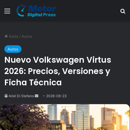
Menú
B
Inicio
/
Autos
Autos
Nuevo Volkswagen Virtus
2026: Precios, Versiones y
Ficha Técnica
Send
Ariel Di Stefano
2026-06-23
an
email