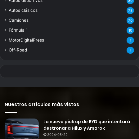
Autos deportivos
80
Autos clásicos
78
Camiones
70
Fórmula 1
10
MotorDigitalPress
1
Off-Road
1
Nuestros artículos más vistos
La nueva pick up de BYD que intentará
destronar a Hilux y Amarok
2024-05-22