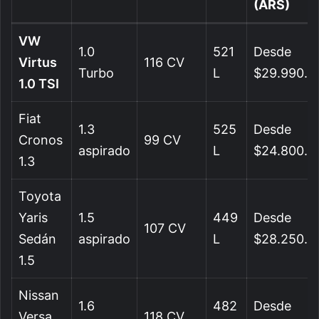
(ARS)
VW
1.0
521
Desde
Virtus
116 CV
Turbo
L
$29.990.0
1.0 TSI
Fiat
1.3
525
Desde
Cronos
99 CV
aspirado
L
$24.800.0
1.3
Toyota
Yaris
1.5
449
Desde
107 CV
Sedán
aspirado
L
$28.250.0
1.5
Nissan
1.6
482
Desde
Versa
118 CV