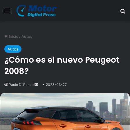
Menú
B
Inicio
/
Autos
Autos
¿Cómo es el nuevo Peugeot
2008?
Paulo Di Renzo
Send
2023-03-27
an
email