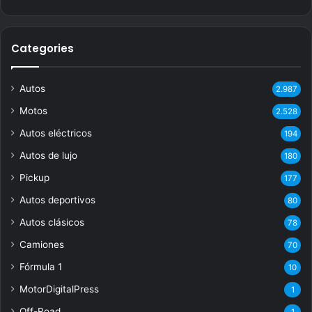
Categories
Autos
2.987
Motos
2.528
Autos eléctricos
194
Autos de lujo
180
Pickup
177
Autos deportivos
80
Autos clásicos
78
Camiones
70
Fórmula 1
10
MotorDigitalPress
1
Off-Road