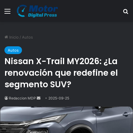
Menú
B
Inicio
/
Autos
Autos
Nissan X-Trail MY2026: ¿La
renovación que redefine el
segmento SUV?
Redaccion MDP
Send
2025-09-25
an
email