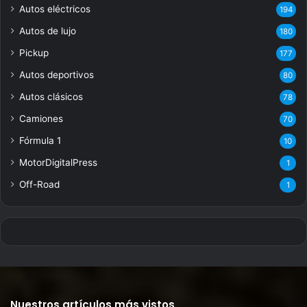
Autos eléctricos
194
Autos de lujo
180
Pickup
177
Autos deportivos
80
Autos clásicos
78
Camiones
70
Fórmula 1
10
MotorDigitalPress
1
Off-Road
1
Nuestros artículos más vistos