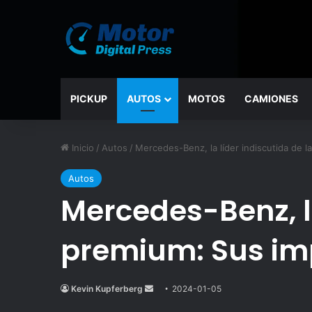
PICKUP
AUTOS
MOTOS
CAMIONES
Inicio
/
Autos
/
Mercedes-Benz, la líder indiscutida de
Autos
Mercedes-Benz, l
premium: Sus im
Kevin Kupferberg
Send
2024-01-05
an