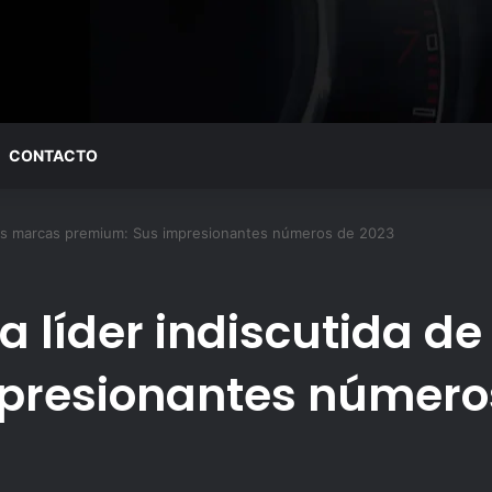
CONTACTO
 las marcas premium: Sus impresionantes números de 2023
a líder indiscutida d
presionantes número