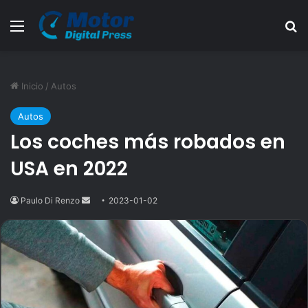
Menú
B
Inicio
/
Autos
Autos
Los coches más robados en
USA en 2022
Paulo Di Renzo
Send
2023-01-02
an
email