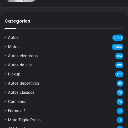
Categories
Autos
3.041
Motos
2.556
Autos eléctricos
194
Autos de lujo
180
Pickup
177
Autos deportivos
80
Autos clásicos
78
Camiones
70
Fórmula 1
10
MotorDigitalPress
1