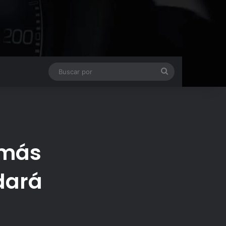
Buscar
por
 más
dará