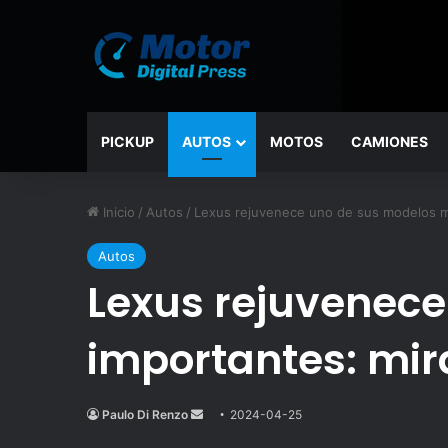
PICKUP
AUTOS
MOTOS
CAMIONES
Inicio
/
Autos
/
Lexus rejuvenece uno de sus modelos m
Autos
Lexus rejuvenec
importantes: mir
Paulo Di Renzo
Send
2024-04-25
an