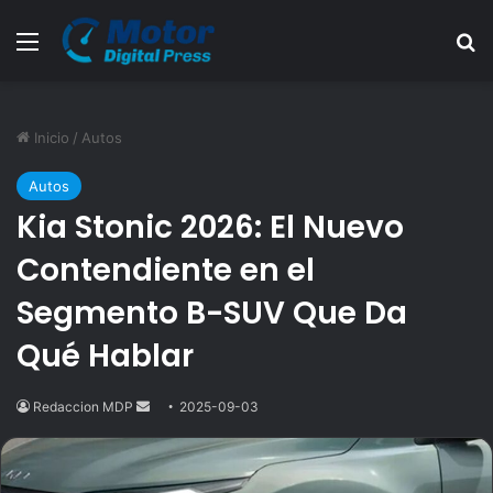
Menú
B
Inicio
/
Autos
Autos
Kia Stonic 2026: El Nuevo
Contendiente en el
Segmento B-SUV Que Da
Qué Hablar
Redaccion MDP
Send
2025-09-03
an
email