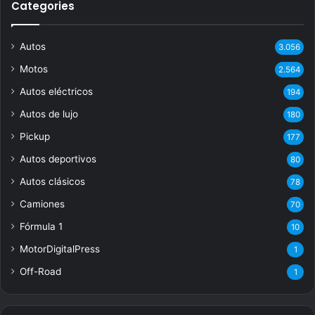
Categories
Autos
3.056
Motos
2.564
Autos eléctricos
194
Autos de lujo
180
Pickup
177
Autos deportivos
80
Autos clásicos
78
Camiones
70
Fórmula 1
10
MotorDigitalPress
1
Off-Road
1