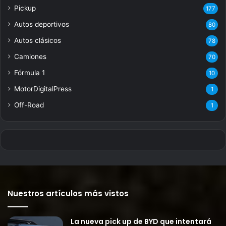
Pickup
177
Autos deportivos
80
Autos clásicos
78
Camiones
70
Fórmula 1
10
MotorDigitalPress
1
Off-Road
1
Nuestros artículos más vistos
La nueva pick up de BYD que intentará