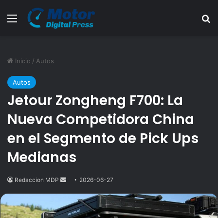
Menú
B
Inicio
/
Autos
Autos
Jetour Zongheng F700: La
Nueva Competidora China
en el Segmento de Pick Ups
Medianas
Redaccion MDP
Send
2026-06-27
an
email