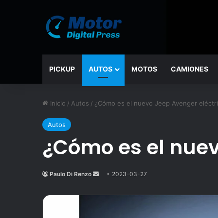
PICKUP
AUTOS
MOTOS
CAMIONES
Inicio
/
Autos
/
¿Cómo es el nuevo Jeep Avenger eléctr
Autos
¿Cómo es el nuev
Paulo Di Renzo
Send
2023-03-27
an
email