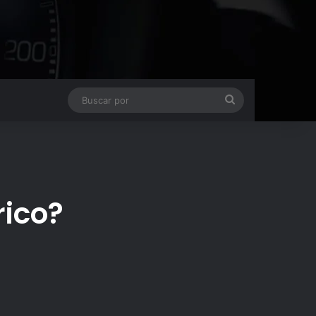
Buscar
por
rico?