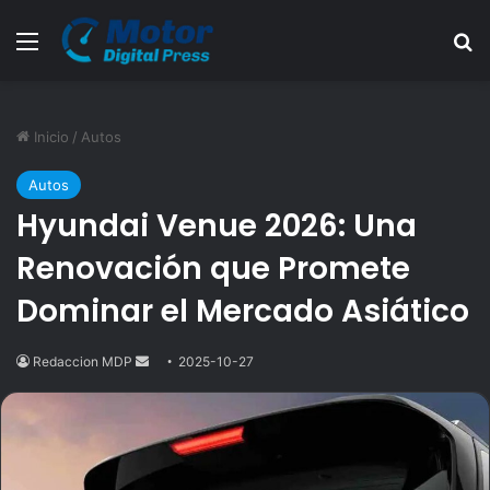
Menú
B
Inicio
/
Autos
Autos
Hyundai Venue 2026: Una
Renovación que Promete
Dominar el Mercado Asiático
Redaccion MDP
Send
2025-10-27
an
email