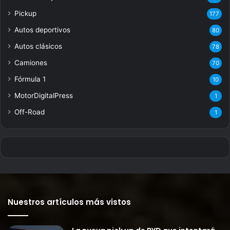
Pickup
177
Autos deportivos
80
Autos clásicos
78
Camiones
70
Fórmula 1
10
MotorDigitalPress
1
Off-Road
1
Nuestros artículos más vistos