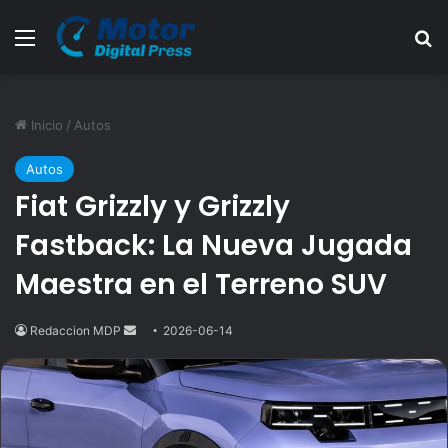
Menú
B
Inicio
/
Autos
Autos
Fiat Grizzly y Grizzly
Fastback: La Nueva Jugada
Maestra en el Terreno SUV
Redaccion MDP
Send
2026-06-14
an
email