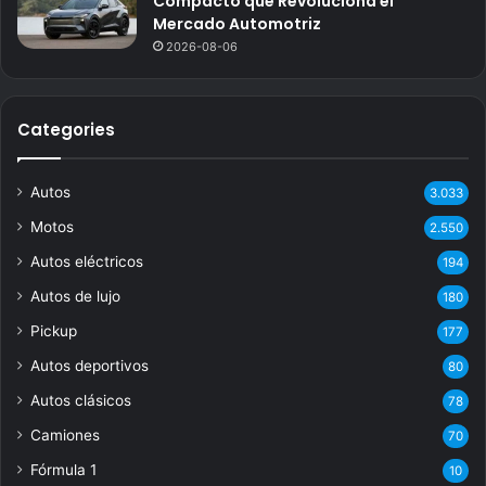
Compacto que Revoluciona el
Mercado Automotriz
2026-08-06
Categories
Autos
3.033
Motos
2.550
Autos eléctricos
194
Autos de lujo
180
Pickup
177
Autos deportivos
80
Autos clásicos
78
Camiones
70
Fórmula 1
10