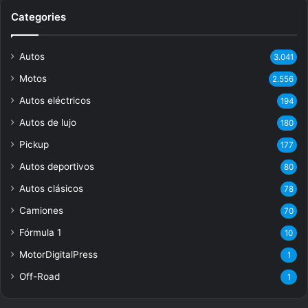
Categories
Autos
3.041
Motos
2.556
Autos eléctricos
194
Autos de lujo
180
Pickup
177
Autos deportivos
80
Autos clásicos
78
Camiones
70
Fórmula 1
10
MotorDigitalPress
1
Off-Road
1