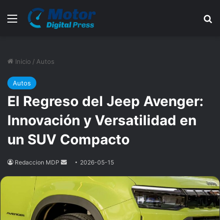
Menú
B
Inicio
/
Autos
Autos
El Regreso del Jeep Avenger:
Innovación y Versatilidad en
un SUV Compacto
Redaccion MDP
Send
2026-05-15
an
email