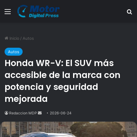
Menú
B
Inicio
/
Autos
Autos
Honda WR-V: El SUV más
accesible de la marca con
potencia y seguridad
mejorada
Redaccion MDP
Send
2026-06-24
an
email