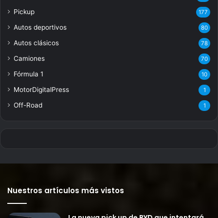
Pickup
177
Autos deportivos
80
Autos clásicos
78
Camiones
70
Fórmula 1
10
MotorDigitalPress
1
Off-Road
1
Nuestros artículos más vistos
La nueva pick up de BYD que intentará