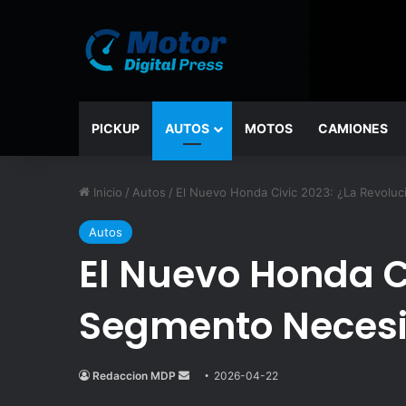
PICKUP
AUTOS
MOTOS
CAMIONES
Inicio
/
Autos
/
El Nuevo Honda Civic 2023: ¿La Revolu
Autos
El Nuevo Honda Ci
Segmento Necesi
Redaccion MDP
Send
2026-04-22
an