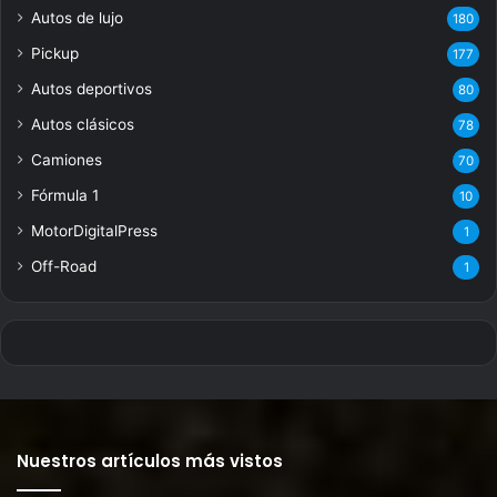
Autos de lujo
180
Pickup
177
Autos deportivos
80
Autos clásicos
78
Camiones
70
Fórmula 1
10
MotorDigitalPress
1
Off-Road
1
Nuestros artículos más vistos