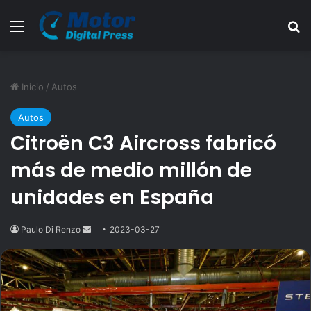
Menú
B
Inicio
/
Autos
Autos
Citroën C3 Aircross fabricó
más de medio millón de
unidades en España
Paulo Di Renzo
Send
2023-03-27
an
email